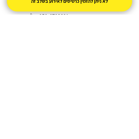
לא ניתן להזמין כרטיסים לאירוע בשלב זה
050-6793891
haimle@ptikva.org.il
מופעל על ידי
טיקצ'אק
- למכור כרטיסים זה קל
|
טיקצ'אק לייב
אירוע בקטגוריית
סטנדאפ
חברת טיקצ'אק אינה אחראית על המכירה ועל
התוכן באתר.
החברה מספקת מערכת מתקדמת למכירת כרטיסים
אונליין עבור המפיק.
טיקצ'אק - מערכת למכירת כרטיסים אונליין