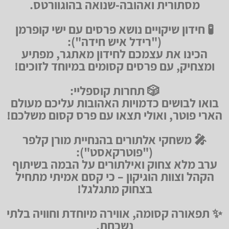
מסתורית ואהובה-שנואה בהוגוורטס.
🧪 חידון שיקויים נושא פרסים עם ישי קופרמן
("רידל איש חידה"):
הכינו את עצמכם לחידון מאתגר, מפתיע
ומצחיק, עם פרסים קסומים במיוחד לזוכים!
🎲 תחרות קוספליי:
בואו לבושים כדמויות האהובות עליכם מעולם
הארי פוטר, ואולי תצאו עם פרס קסום משלכם!
🎤 משחקי אלתורים בהנחיית מורן קלפר
("פוטרקאסט"):
ערב מלא צחוק ואילתורים על הבמה בשיתוף
הקהל וצוות הוגיקון – כי קסם אמיתי מתחיל
בצחוק מתגלגל!
✨ תפאורה קסומה, אווירה מיוחדת וחוויה בלתי
נשכחת.