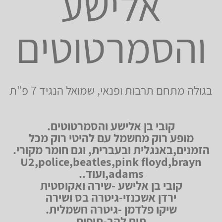
אלישע
והסמרטוטים
בגולה מתחם תרבות ופנאי, שמואל הנגיד 7 פ"ת
קובי בן אלישע והסמרטוטים.
מופע רוק מחשמל עם להיטי רוק מכל
הזמנים,באנגלית ובעברית, וגם חומר מקורי.
U2,police,beatles,pink floyd,brayn
adams,ועוד..
קובי בן אלישע -שירה ואקוסטית
ירדן אשכנזי-גיטרה בס ושירה
שיקו פלדמן -גיטרה חשמלית.
תום להב-תופים