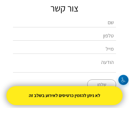
צור קשר
שלחו
לא ניתן להזמין כרטיסים לאירוע בשלב זה
050-6793891
haimle@ptikva.org.il